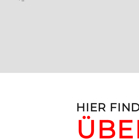
,
G
E
HIER FIND
ÜBE