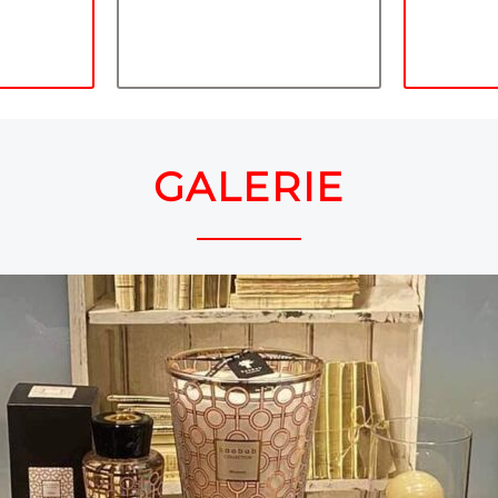
e an
en Tag
d
rfen.
GALERIE