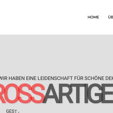
HOME
ÜB
WIR HABEN EINE LEIDENSCHAFT FÜR SCHÖNE D
R
O
S
S
A
R
T
I
G
G
E
S
T
A
L
T
U
N
G
F
Ü
R
A
R
B
E
I
T
S
P
L
A
T
Z