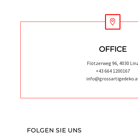


OFFICE
Flötzerweg 96, 4030 Lin
+43 664 1200167
info@grossartigedeko.a
FOLGEN SIE UNS