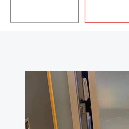
ihre persönliche
uns darauf, Si
Visitenkarte.
Ihrem schönst
beraten un
begleiten zu dü