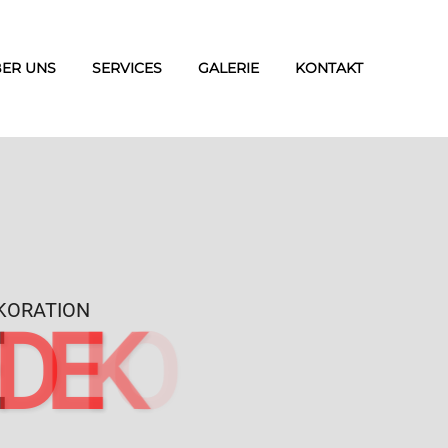
ER UNS
SERVICES
GALERIE
KONTAKT
EKORATION
E
D
E
K
O