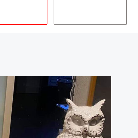
neues Aussehen zu
geben.
Sie haben das Objekt
– wir haben das
Knowhow.