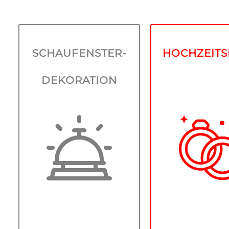
HOCHZEITS
SCHAUFENSTER-
HOCHZEIT
Wir beraten Sie
HAUFENSTERDEKORATION
und machen I
DEKORATION
schönsten Mo
GESCHÄFT
zu Ihrem schö
Wow-Momen
Gestalten Sie ihre
Vertrauen Sie 
Schaufenster, um
denn wir infor
Kunden zu
uns bei ein
ermuntern, in ihr
Vorgespräch übe
Geschäft einzutreten.
persönlich
Bleiben Sie im
Wünsche, die 
Gespräch, denn mit
von uns ausgear
unserer Liebe zum
und umgese
Detail kreieren wir
werden. Wir f