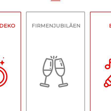
DEKO
SDEKO
FIRMENJUBILÄEN
 gerne
hren
FIRMENJUBILÄEN
ment
nsten
Ob Weihnachtsfeiern,
t.
Firmenjubiläen oder
uns,
berufliche
mieren
Gebu
Veranstaltungen. Wir
em
Mott
betreuen Sie gerne
r Ihre
freu
und helfen Ihnen, die
en
Auft
Ideologie Ihres
dann
Hera
Unternehmens auch
beitet
die 
in der Deko
tzt
wiederzuspiegeln.
reuen