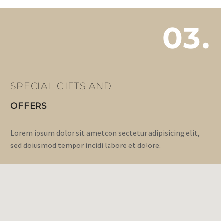
03.
SPECIAL GIFTS AND
OFFERS
Lorem ipsum dolor sit ametcon sectetur adipisicing elit,
sed doiusmod tempor incidi labore et dolore.