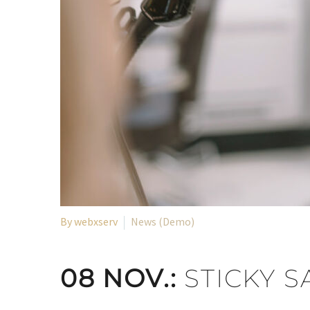
By webxserv
News (Demo)
08 NOV.:
STICKY 